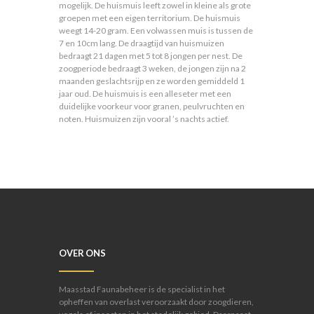
mogelijk. De huismuis leeft zowel in kleine als grote
groepen met een eigen territorium. De huismuis
weegt 14-20 gram. Een volwassen muis is tussen de
7 en 10cm lang. De draagtijd van huismuizen
bedraagt 21 dagen met 5 tot 8 jongen per nest. De
zoogperiode bedraagt 3 weken, de jongen zijn na 2
maanden geslachtsrijp en ze worden gemiddeld 1
jaar oud. De huismuis is een alleseter met een
duidelijke voorkeur voor granen, peulvruchten en
noten. Huismuizen zijn vooral ’s nachts actief.
OVER ONS
Maasstad Faunabeheer is de specialist in het
opheffen van overlast veroorzaakt door zoogdieren,