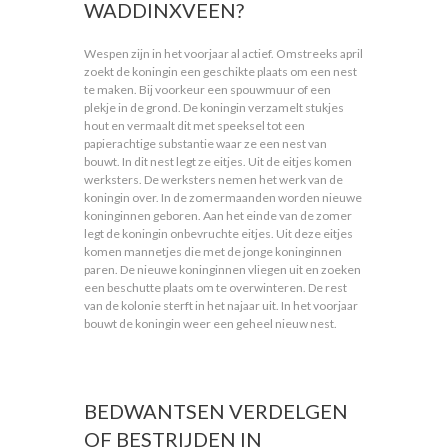
WADDINXVEEN?
Wespen zijn in het voorjaar al actief. Omstreeks april
zoekt de koningin een geschikte plaats om een nest
te maken. Bij voorkeur een spouwmuur of een
plekje in de grond. De koningin verzamelt stukjes
hout en vermaalt dit met speeksel tot een
papierachtige substantie waar ze een nest van
bouwt. In dit nest legt ze eitjes. Uit de eitjes komen
werksters. De werksters nemen het werk van de
koningin over. In de zomermaanden worden nieuwe
koninginnen geboren. Aan het einde van de zomer
legt de koningin onbevruchte eitjes. Uit deze eitjes
komen mannetjes die met de jonge koninginnen
paren. De nieuwe koninginnen vliegen uit en zoeken
een beschutte plaats om te overwinteren. De rest
van de kolonie sterft in het najaar uit. In het voorjaar
bouwt de koningin weer een geheel nieuw nest.
BEDWANTSEN VERDELGEN
OF BESTRIJDEN IN