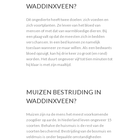
WADDINXVEEN?
Dit ongedierte heeft twee doelen: zich voeden en
zich voortplanten. Ze leven van het bloed van
mensen of met dat van warmbloedige dieren. Bij
een plaag valt op dat de meesten zich in bedden
verschansen. In een bed kunnen ze namelijk
toeslaan wanneer ze maar willen. Als een bedwants
bloed opzuigt, kan hij drie keer zo groot (en rond)
worden. Het duurt ongeveer vijf tot tien minuten tot
hij klaar is met zijn maaltijd.
MUIZEN BESTRIJDING IN
WADDINXVEEN?
Muizen zijn na de mens het meest voorkomende
zoogdier op aarde. In Nederland leven ongeveer 15
soorten. Behalve de huismuis is de rest van de
soorten beschermd. Bestrijding van de bosmuis en
veldmuis is onder bepaalde omstandigheden