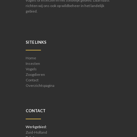
vogels of insecten in het stedelijk gebied. Daarnaast
richten wij ons ook op wildbeheer in het landelijk
gebied.
SITE LINKS
Home
Insecten
Vogels
Zoogdieren
Contact
Overzichtspagina
CONTACT
Werkgebied:
Zuid-Holland