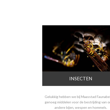
INSECTEN
Gelukkig hebben we bij Maasstad Faunab
genoeg middelen voor de bestrijding van 
andere bijen, wespen en hommels.