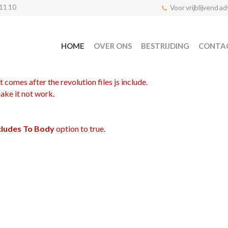
11 10
Voor vrijblijvend a
HOME
OVER ONS
BESTRIJDING
CONTA
 comes after the revolution files js include.
make it not work.
ncludes To Body
option to true.