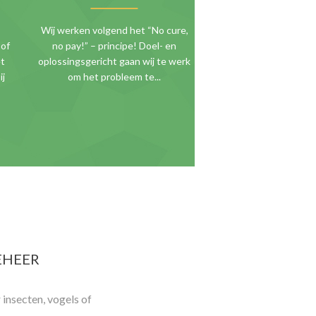
Wij werken volgend het “No cure,
 of
no pay!” – principe! Doel- en
et
oplossingsgericht gaan wij te werk
ij
om het probleem te...
EHEER
insecten, vogels of