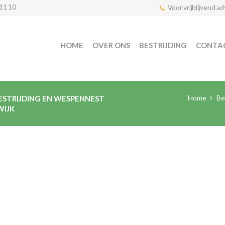
11 10
Voor vrijblijvend a
HOME
OVER ONS
BESTRIJDING
CONTA
Home
Be
ESTRIJDING EN WESPENNEST
WIJK