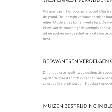
Wespen zijn in het voorjaar al actief. Omstr
de grond. De koningin verzamelt stukjes hou
eitjes. Uit de eitjes komen werksters. De 
einde van de zomer legt de koningin onbevru
uit en zoeken een beschutte plaats om te ove
nest.
BEDWANTSEN VERDELGEN OF
Dit ongedierte heeft twee doelen: zich voed
op dat de meesten zich in bedden verschanse
zo groot (en rond) worden. Het duurt ongeveer 
MUIZEN BESTRIJDING IN BL