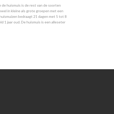
de huismuis is de rest van de soorten
wel in kleine als grote groepen met een
 huismuizen bedraagt 21 dagen met 5 tot 8
 1 jaar oud. De huismuis is een alleseter