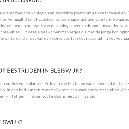
eeks april zoekt de koningin een geschikte plaats om een nest te maken.
t en vermaalt dit met speeksel tot een papierachtige substantie waar ze 
werksters nemen het werk van de koningin over. In de zomermaanden wo
chte eitjes. Uit deze eitjes komen mannetjes die met de jonge koningi
rwinteren. De rest van de kolonie sterft in het najaar uit. In het voor
 BESTRIJDEN IN BLEISWIJK?
en en zich voortplanten. Ze leven van het bloed van mensen of met dat v
n. In een bed kunnen ze namelijk toeslaan wanneer ze maar willen. Als e
vijf tot tien minuten tot hij klaar is met zijn maaltijd.
EISWIJK?