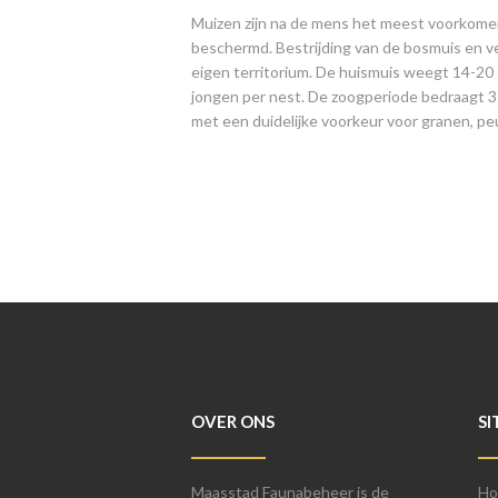
Muizen zijn na de mens het meest voorkomen
beschermd. Bestrijding van de bosmuis en ve
eigen territorium. De huismuis weegt 14-20 
jongen per nest. De zoogperiode bedraagt 3 
met een duidelijke voorkeur voor granen, peu
OVER ONS
SI
Maasstad Faunabeheer is de
Ho