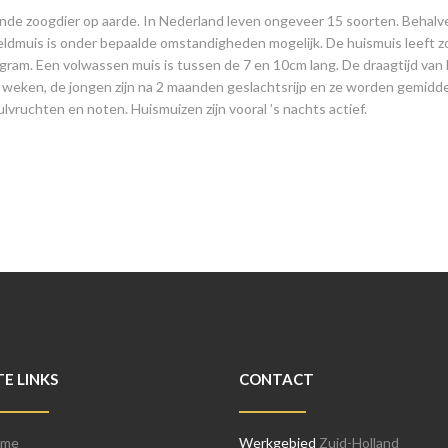
de zoogdier op aarde. In Nederland leven ongeveer 15 soorten. Behalve 
ldmuis is onder bepaalde omstandigheden mogelijk. De huismuis leeft zo
gram. Een volwassen muis is tussen de 7 en 10cm lang. De draagtijd van
weken, de jongen zijn na 2 maanden geslachtsrijp en ze worden gemiddeld
lvruchten en noten. Huismuizen zijn vooral ’s nachts actief.
TE LINKS
CONTACT
me
Werkgebied
Zuid-Holland