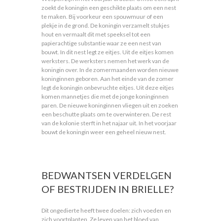
zoekt de koningin een geschikte plaats om een nest
te maken. Bij voorkeur een spouwmuur of een
plekje in de grond. De koningin verzamelt stukjes
hout en vermaalt dit met speeksel tot een
papierachtige substantie waar ze een nest van
bouwt. In dit nest legt ze eitjes. Uit de eitjes komen
werksters. De werksters nemen het werk van de
koningin over. In de zomermaanden worden nieuwe
koninginnen geboren. Aan het einde van de zomer
legt de koningin onbevruchte eitjes. Uit deze eitjes
komen mannetjes die met de jonge koninginnen
paren. De nieuwe koninginnen vliegen uit en zoeken
een beschutte plaats om te overwinteren. De rest
van de kolonie sterft in het najaar uit. In het voorjaar
bouwt de koningin weer een geheel nieuw nest.
BEDWANTSEN VERDELGEN
OF BESTRIJDEN IN BRIELLE?
Dit ongedierte heeft twee doelen: zich voeden en
zich voortplanten. Ze leven van het bloed van