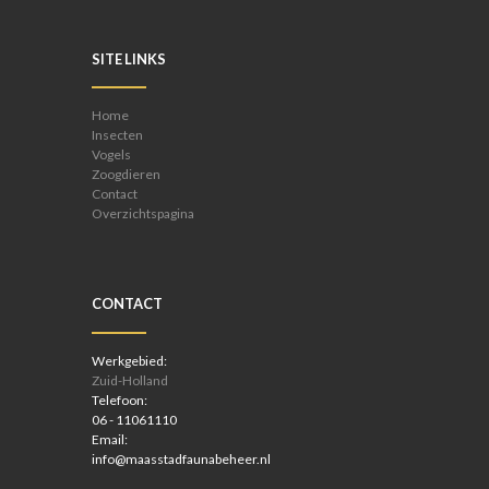
SITE LINKS
Home
Insecten
Vogels
Zoogdieren
Contact
Overzichtspagina
CONTACT
Werkgebied:
Zuid-Holland
Telefoon:
06 - 11061110
Email:
info@maasstadfaunabeheer.nl