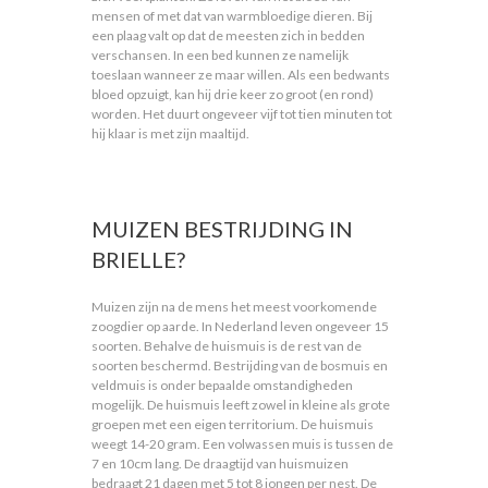
mensen of met dat van warmbloedige dieren. Bij
een plaag valt op dat de meesten zich in bedden
verschansen. In een bed kunnen ze namelijk
toeslaan wanneer ze maar willen. Als een bedwants
bloed opzuigt, kan hij drie keer zo groot (en rond)
worden. Het duurt ongeveer vijf tot tien minuten tot
hij klaar is met zijn maaltijd.
MUIZEN BESTRIJDING IN
BRIELLE?
Muizen zijn na de mens het meest voorkomende
zoogdier op aarde. In Nederland leven ongeveer 15
soorten. Behalve de huismuis is de rest van de
soorten beschermd. Bestrijding van de bosmuis en
veldmuis is onder bepaalde omstandigheden
mogelijk. De huismuis leeft zowel in kleine als grote
groepen met een eigen territorium. De huismuis
weegt 14-20 gram. Een volwassen muis is tussen de
7 en 10cm lang. De draagtijd van huismuizen
bedraagt 21 dagen met 5 tot 8 jongen per nest. De