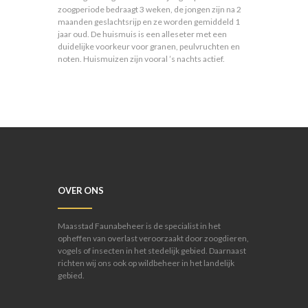
zoogperiode bedraagt 3 weken, de jongen zijn na 2
maanden geslachtsrijp en ze worden gemiddeld 1
jaar oud. De huismuis is een alleseter met een
duidelijke voorkeur voor granen, peulvruchten en
noten. Huismuizen zijn vooral ’s nachts actief.
OVER ONS
Maasstad Faunabeheer is de specialist in het
opheffen van overlast veroorzaakt door zoogdieren,
vogels of insecten in het stedelijk gebied. Daarnaast
richten wij ons ook op wildbeheer in het landelijk
gebied.