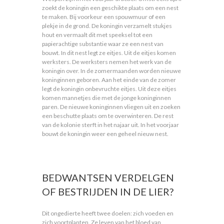
zoekt de koningin een geschikte plaats om een nest
te maken. Bij voorkeur een spouwmuur of een
plekje in de grond. De koningin verzamelt stukjes
hout en vermaalt dit met speeksel tot een
papierachtige substantie waar ze een nest van
bouwt. In dit nest legt ze eitjes. Uit de eitjes komen
werksters. De werksters nemen het werk van de
koningin over. In de zomermaanden worden nieuwe
koninginnen geboren. Aan het einde van de zomer
legt de koningin onbevruchte eitjes. Uit deze eitjes
komen mannetjes die met de jonge koninginnen
paren. De nieuwe koninginnen vliegen uit en zoeken
een beschutte plaats om te overwinteren. De rest
van de kolonie sterft in het najaar uit. In het voorjaar
bouwt de koningin weer een geheel nieuw nest.
BEDWANTSEN VERDELGEN
OF BESTRIJDEN IN DE LIER?
Dit ongedierte heeft twee doelen: zich voeden en
zich voortplanten. Ze leven van het bloed van