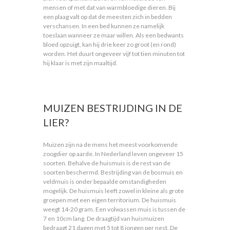
mensen of met dat van warmbloedige dieren. Bij
een plaag valt op dat de meesten zich in bedden
verschansen. In een bed kunnen ze namelijk
toeslaan wanneer ze maar willen. Als een bedwants
bloed opzuigt, kan hij drie keer zo groot (en rond)
worden. Het duurt ongeveer vijf tot tien minuten tot
hij klaar is met zijn maaltijd.
MUIZEN BESTRIJDING IN DE
LIER?
Muizen zijn na de mens het meest voorkomende
zoogdier op aarde. In Nederland leven ongeveer 15
soorten. Behalve de huismuis is de rest van de
soorten beschermd. Bestrijding van de bosmuis en
veldmuis is onder bepaalde omstandigheden
mogelijk. De huismuis leeft zowel in kleine als grote
groepen met een eigen territorium. De huismuis
weegt 14-20 gram. Een volwassen muis is tussen de
7 en 10cm lang. De draagtijd van huismuizen
bedraagt 21 dagen met 5 tot 8 jongen per nest. De