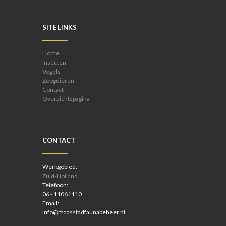
SITE LINKS
Home
Insecten
Vogels
Zoogdieren
Contact
Overzichtspagina
CONTACT
Werkgebied:
Zuid-Holland
Telefoon:
06 - 11061110
Email:
info@maasstadfaunabeheer.nl