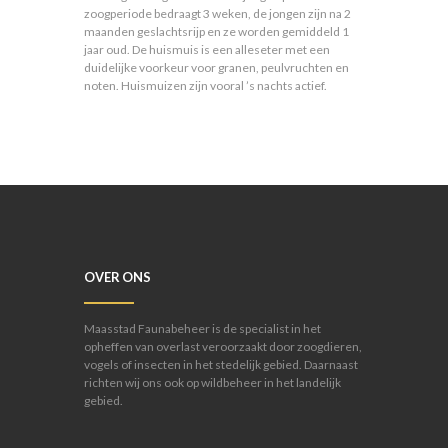
zoogperiode bedraagt 3 weken, de jongen zijn na 2
maanden geslachtsrijp en ze worden gemiddeld 1
jaar oud. De huismuis is een alleseter met een
duidelijke voorkeur voor granen, peulvruchten en
noten. Huismuizen zijn vooral ’s nachts actief.
OVER ONS
Maasstad Faunabeheer is de specialist in het
opheffen van overlast veroorzaakt door zoogdieren,
vogels of insecten in het stedelijk gebied. Daarnaast
richten wij ons ook op wildbeheer in het landelijk
gebied.