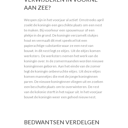
AAN ZEE?
Wespen zijn in het voorjaar al actief. Omstreeks april
zoekt de koningin een geschikte plaats om een nest
te maken. Bij voorkeur een spouwmuur of een
plekje in de grond. De koningin verzamelt stukjes
hout en vermaalt dit met speeksel tot een
papierachtige substantie waar ze een nest van
bouwt. In dit nest legt ze eitjes. Uit de eitjes komen
werksters. De werksters nemen het werk van de
koningin over. In de zomermaanden worden nieuwe
koninginnen geboren. Aan het einde van de zomer
legt de koningin onbevruchte eitjes. Uit deze eitjes
komen mannetjes die met de jonge koninginnen
paren. De nieuwe koninginnen vliegen uit en zoeken
een beschutte plaats om te overwinteren. De rest
van de kolonie sterft in het najaar uit. In het voorjaar
bouwt de koningin weer een geheel nieuw nest.
BEDWANTSEN VERDELGEN