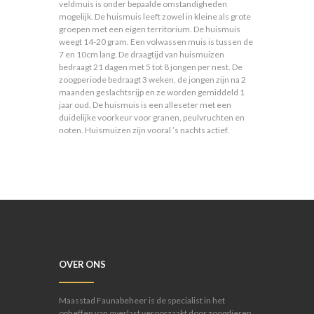
veldmuis is onder bepaalde omstandigheden
mogelijk. De huismuis leeft zowel in kleine als grote
groepen met een eigen territorium. De huismuis
weegt 14-20 gram. Een volwassen muis is tussen de
7 en 10cm lang. De draagtijd van huismuizen
bedraagt 21 dagen met 5 tot 8 jongen per nest. De
zoogperiode bedraagt 3 weken, de jongen zijn na 2
maanden geslachtsrijp en ze worden gemiddeld 1
jaar oud. De huismuis is een alleseter met een
duidelijke voorkeur voor granen, peulvruchten en
noten. Huismuizen zijn vooral ’s nachts actief.
OVER ONS
Maasstad Faunabeheer is de specialist in het
opheffen van overlast veroorzaakt door zoogdieren,