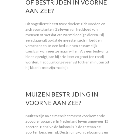
OF BESTRIJDEN IN VOORNE
AAN ZEE?
Dit ongedierte heeft twee doelen: zich voeden en
zich voortplanten. Ze leven van het bloed van
mensen of met dat van warmbloedige dieren. Bij
een plaag valt op dat de meesten zich in bedden
verschansen. In een bed kunnen ze namelijk
toeslaan wanneer ze maar willen. Als een bedwants
bloed opzuigt, kan hij drie keer zo groot (en rond)
worden. Het duurt ongeveer vijf tot tien minuten tot
hij klaar is met zijn maaltijd.
MUIZEN BESTRIJDING IN
VOORNE AAN ZEE?
Muizen zijn na de mens het meest voorkomende
zoogdier op aarde. In Nederland leven ongeveer 15
soorten. Behalve de huismuis is de rest van de
soorten beschermd. Bestrijding van de bosmuis en