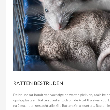
RATTEN BESTRIJDEN
De bruine rat houdt van vochtige en warme plekken, zoals kelde
opslagplaatsen. Ratten planten zich om de 4 tot 8 weken voort.
na 2 maanden geslachtsrijp zijn. Ratten zijn alleseters. Ratten