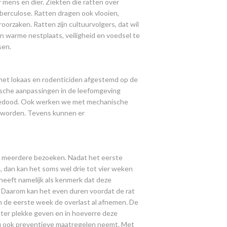
 mens en dier. Ziekten die ratten over
Tuberculose. Ratten dragen ook vlooien,
roorzaken. Ratten zijn cultuurvolgers, dat wil
n warme nestplaats, veiligheid en voedsel te
sen.
met lokaas en rodenticiden afgestemd op de
sche aanpassingen in de leefomgeving
gedood. Ook werken we met mechanische
n worden. Tevens kunnen er
met meerdere bezoeken. Nadat het eerste
, dan kan het soms wel drie tot vier weken
eeft namelijk als kenmerk dat deze
. Daarom kan het even duren voordat de rat
n de eerste week de overlast al afnemen. De
j ter plekke geven en in hoeverre deze
s u ook preventieve maatregelen neemt. Met