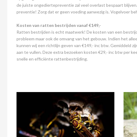
de juiste ongediertepreventie zal veel overlast bespaart blijven
preventie! Zorg dat er geen voeding aanwezig is. Vogelvoer be
Kosten van ratten bestrijden vanaf €149,-
Ratten bestrijden is echt maatwerk! De kosten van een bestri
probleem maar ook de omvang van het gebouw. Indien het alleen b
kunnen wij een richtlijn geven van €149,- inc btw. Gemiddeld zi
aan te vullen. Deze extra bezoeken kosten €29,- inc btw per k
snelle en efficiënte rattenbestrijding.