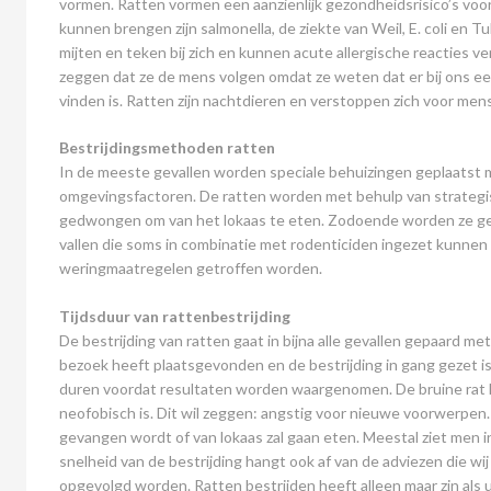
vormen. Ratten vormen een aanzienlijk gezondheidsrisico’s voor
kunnen brengen zijn salmonella, de ziekte van Weil, E. coli en 
mijten en teken bij zich en kunnen acute allergische reacties ve
zeggen dat ze de mens volgen omdat ze weten dat er bij ons ee
vinden is. Ratten zijn nachtdieren en verstoppen zich voor men
Bestrijdingsmethoden ratten
In de meeste gevallen worden speciale behuizingen geplaatst 
omgevingsfactoren. De ratten worden met behulp van strategi
gedwongen om van het lokaas te eten. Zodoende worden ze 
vallen die soms in combinatie met rodenticiden ingezet kunne
weringmaatregelen getroffen worden.
Tijdsduur van rattenbestrijding
De bestrijding van ratten gaat in bijna alle gevallen gepaard 
bezoek heeft plaatsgevonden en de bestrijding in gang gezet is
duren voordat resultaten worden waargenomen. De bruine rat h
neofobisch is. Dit wil zeggen: angstig voor nieuwe voorwerpen
gevangen wordt of van lokaas zal gaan eten. Meestal ziet men i
snelheid van de bestrijding hangt ook af van de adviezen die wi
opgevolgd worden. Ratten bestrijden heeft alleen maar zin al